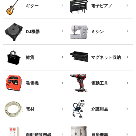
ギター
電子ピアノ
DJ機器
ミシン
雑貨
マグネット収納
発電機
電動工具
電材
介護用品
自動精算機器
厨房機器