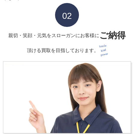
02
ご納得
親切・笑顔・元気をスローガンにお客様に
Smile
頂ける買取を目指しております。
kind
power