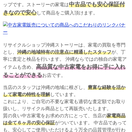
中古品でも安心保証付
ップです。ストーリーの家電は
きなので安心
して商品をご購入頂けます。
リサイクルショップ沖縄ストーリーは、家電の買取を専門
とし、
沖縄の地域特有の注意点に精通したスタッフ
が、丁
寧に査定と検品を行います。 沖縄ならではの独自の家電ア
高品質な中古家電をお得に手に入れ
イテムも含め、
ることができる
お店です。
当店のスタッフは沖縄の地域に根ざし、
豊富な経験を活か
して家電の特性を理解
しています。
これにより、ご自宅の不要な家電も適切な査定額でお取り
扱いし、リサイクル商品として再販売いたします。
質の良い中古家電をお求めの方にとって、当店の
家電商品
は全て６ヶ月の安心保証
がついています。 中古品であって
も、安心してご使用いただけるよう万全の品質管理が行わ