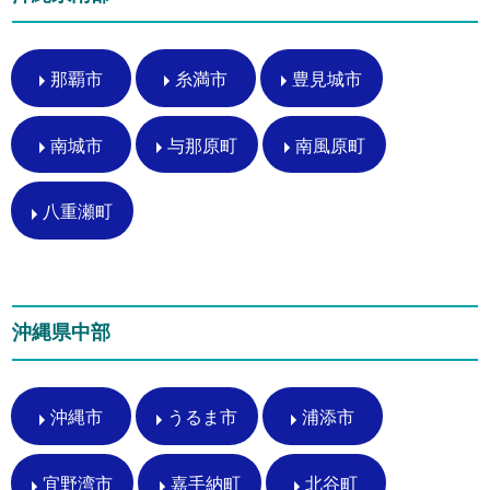
那覇市
糸満市
豊見城市
南城市
与那原町
南風原町
八重瀬町
沖縄県中部
沖縄市
うるま市
浦添市
宜野湾市
嘉手納町
北谷町