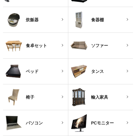
炊飯器
食器棚
食卓セット
ソファー
ベッド
タンス
椅子
輸入家具
パソコン
PCモニター