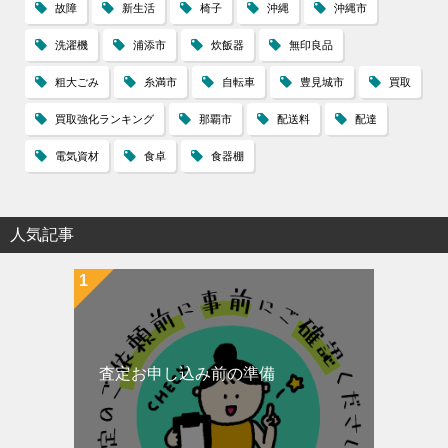
故障
新生活
椅子
沖縄
沖縄市
洗濯機
浦添市
炊飯器
無印良品
粗大ごみ
糸満市
自転車
豊見城市
買取
買取強化ランキング
那覇市
配送料
配達
電気資材
食卓
食器棚
人気記事
査定お申し込み前の準備