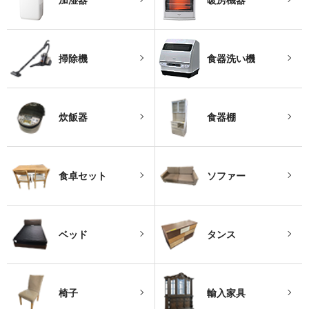
加湿器
暖房機器
掃除機
食器洗い機
炊飯器
食器棚
食卓セット
ソファー
ベッド
タンス
椅子
輸入家具