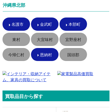
沖縄県北部
名護市
金武町
本部町
東村
大宜味村
宜野座村
今帰仁村
恩納村
国頭郡
買取品目から探す