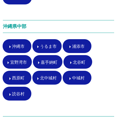
沖縄県中部
沖縄市
うるま市
浦添市
宜野湾市
嘉手納町
北谷町
西原町
北中城村
中城村
読谷村