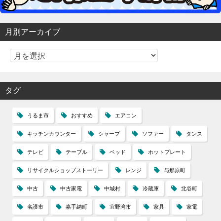
月別アーカイブ
タグ
うるま市
おすすめ
エアコン
キッチンカウンター
シャープ
ソファー
タンス
テレビ
テーブル
ベッド
ホットプレート
リサイクルショップストーリー
レンジ
与那原町
中古
中古家電
中城村
冷蔵庫
北谷町
名護市
嘉手納町
宜野湾市
家具
家電