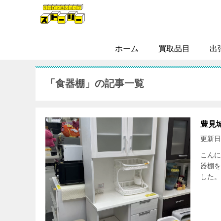
ホーム
買取品目
出
「食器棚」の記事一覧
豊見
更新日
こんに
器棚を
した。