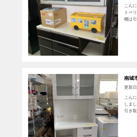
こんに
トーリ
棚は引
南城
更新日
こんに
しまし
引き取