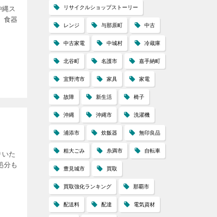
リサイクルショップストーリー
沖縄ス
 食器
レンジ
与那原町
中古
中古家電
中城村
冷蔵庫
北谷町
名護市
嘉手納町
宜野湾市
家具
家電
故障
新生活
椅子
沖縄
沖縄市
洗濯機
浦添市
炊飯器
無印良品
粗大ごみ
糸満市
自転車
りいた
処分も
豊見城市
買取
買取強化ランキング
那覇市
配送料
配達
電気資材