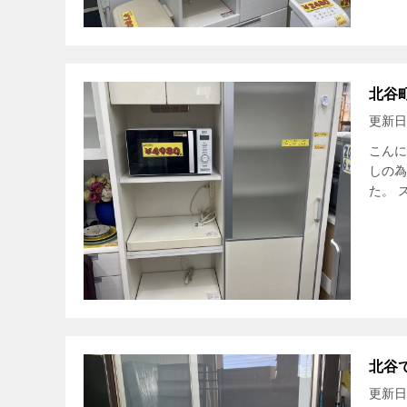
北谷
更新日
こんに
しの為
た。 
北谷
更新日