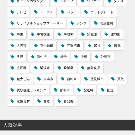
キッチンカウンター
シャープ
ソファー
タンス
テレビ
テーブル
ベッド
ホットプレート
リサイクルショップストーリー
レンジ
与那原町
中古
中古家電
中城村
冷蔵庫
北谷町
名護市
嘉手納町
宜野湾市
家具
家電
故障
新生活
椅子
沖縄
沖縄市
洗濯機
浦添市
炊飯器
無印良品
粗大ごみ
糸満市
自転車
豊見城市
買取
買取強化ランキング
那覇市
配送料
配達
電気資材
食卓
食器棚
人気記事