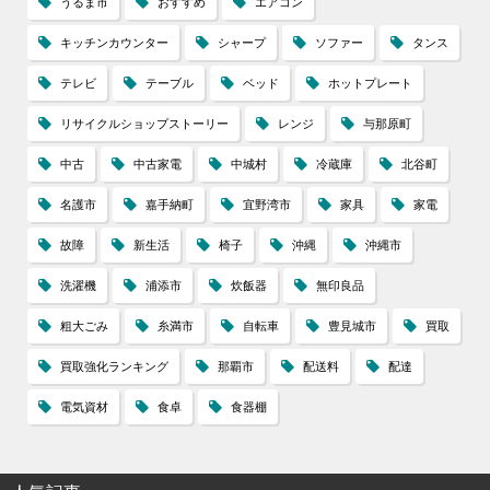
うるま市
おすすめ
エアコン
キッチンカウンター
シャープ
ソファー
タンス
テレビ
テーブル
ベッド
ホットプレート
リサイクルショップストーリー
レンジ
与那原町
中古
中古家電
中城村
冷蔵庫
北谷町
名護市
嘉手納町
宜野湾市
家具
家電
故障
新生活
椅子
沖縄
沖縄市
洗濯機
浦添市
炊飯器
無印良品
粗大ごみ
糸満市
自転車
豊見城市
買取
買取強化ランキング
那覇市
配送料
配達
電気資材
食卓
食器棚