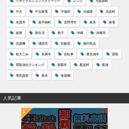
リサイクルショップストーリー
レンジ
与那原町
中古
中古家電
中城村
冷蔵庫
北谷町
名護市
嘉手納町
宜野湾市
家具
家電
故障
新生活
椅子
沖縄
沖縄市
洗濯機
浦添市
炊飯器
無印良品
粗大ごみ
糸満市
自転車
豊見城市
買取
買取強化ランキング
那覇市
配送料
配達
電気資材
食卓
食器棚
人気記事