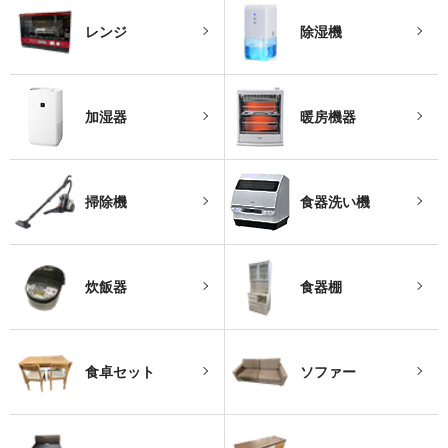
レンジ
除湿機
加湿器
暖房機器
掃除機
食器洗い機
炊飯器
食器棚
食卓セット
ソファー