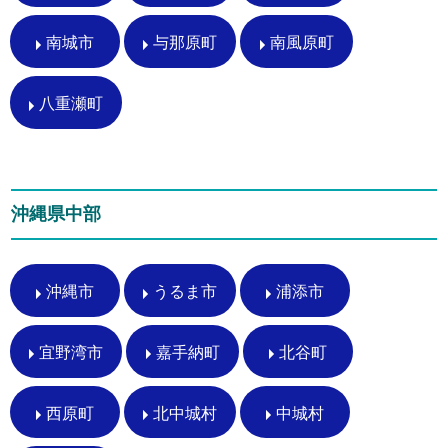
南城市
与那原町
南風原町
八重瀬町
沖縄県中部
沖縄市
うるま市
浦添市
宜野湾市
嘉手納町
北谷町
西原町
北中城村
中城村