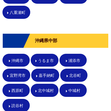
八重瀬町
沖縄県中部
沖縄市
うるま市
浦添市
宜野湾市
嘉手納町
北谷町
西原町
北中城村
中城村
読谷村