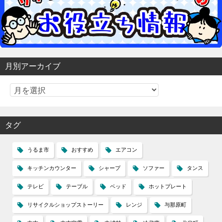
月別アーカイブ
タグ
うるま市
おすすめ
エアコン
キッチンカウンター
シャープ
ソファー
タンス
テレビ
テーブル
ベッド
ホットプレート
リサイクルショップストーリー
レンジ
与那原町