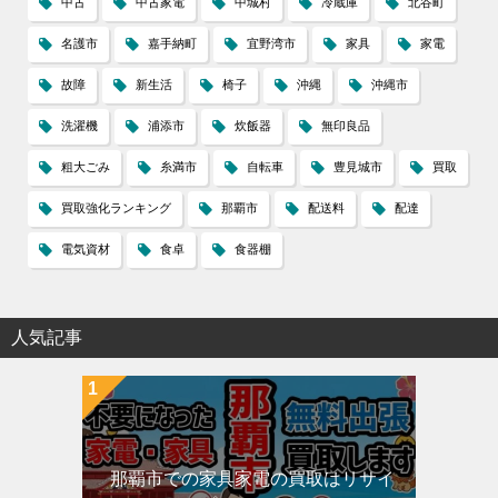
中古
中古家電
中城村
冷蔵庫
北谷町
名護市
嘉手納町
宜野湾市
家具
家電
故障
新生活
椅子
沖縄
沖縄市
洗濯機
浦添市
炊飯器
無印良品
粗大ごみ
糸満市
自転車
豊見城市
買取
買取強化ランキング
那覇市
配送料
配達
電気資材
食卓
食器棚
人気記事
那覇市での家具家電の買取はリサイ