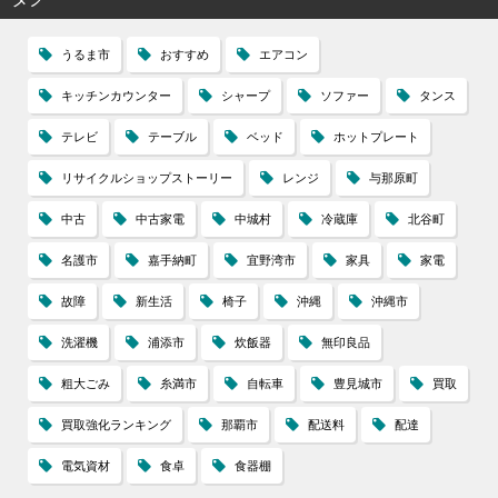
うるま市
おすすめ
エアコン
キッチンカウンター
シャープ
ソファー
タンス
テレビ
テーブル
ベッド
ホットプレート
リサイクルショップストーリー
レンジ
与那原町
中古
中古家電
中城村
冷蔵庫
北谷町
名護市
嘉手納町
宜野湾市
家具
家電
故障
新生活
椅子
沖縄
沖縄市
洗濯機
浦添市
炊飯器
無印良品
粗大ごみ
糸満市
自転車
豊見城市
買取
買取強化ランキング
那覇市
配送料
配達
電気資材
食卓
食器棚