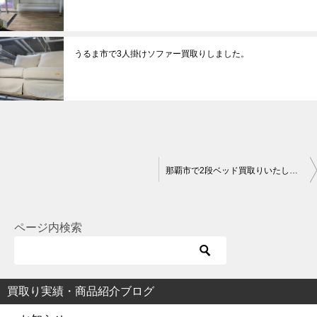
うるま市で3人掛けソファー買取りしました。
投
那覇市で2段ベッド買取りいたしました
稿
ナ
ビ
ページ内検索
ゲ
ー
シ
買取り実績・商品紹介ブログ
ョ