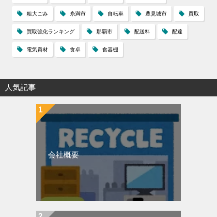
粗大ごみ
糸満市
自転車
豊見城市
買取
買取強化ランキング
那覇市
配送料
配達
電気資材
食卓
食器棚
人気記事
会社概要