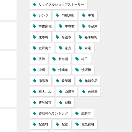
リサイクルショップストーリー
レンジ
与那原町
中古
中古家電
中城村
冷蔵庫
北谷町
名護市
嘉手納町
宜野湾市
家具
家電
故障
新生活
椅子
沖縄
沖縄市
洗濯機
浦添市
炊飯器
無印良品
粗大ごみ
糸満市
自転車
豊見城市
買取
買取強化ランキング
那覇市
配送料
配達
電気資材