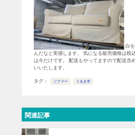
白を
んだなと実感します。 気になる販売価格は税込
は今だけです。 配送もやってますので配送含
いいたします。
タグ
ソファー
うるま市
関連記事