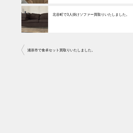
北谷町で3人掛けソファー買取りいたしました。
投
浦添市で食卓セット買取りいたしました。
稿
ナ
ビ
ゲ
ー
シ
ョ
ン