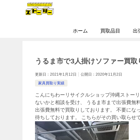
ホーム
買取品目
出
うるま市で3人掛けソファー買取
更新日：
2021年1月12日
公開日：
2020年11月2日
家具買取り実績
こんにちわーリサイクルショップ沖縄ストーリ
ないかと相談を受け、 うるま市まで出張費無
出張費無料で買取りしております。 不要にな
待ちしております。 こちらがその買い取らせ