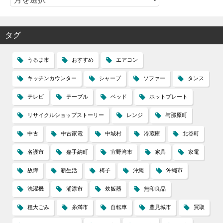
タグ
うるま市
おすすめ
エアコン
キッチンカウンター
シャープ
ソファー
タンス
テレビ
テーブル
ベッド
ホットプレート
リサイクルショップストーリー
レンジ
与那原町
中古
中古家電
中城村
冷蔵庫
北谷町
名護市
嘉手納町
宜野湾市
家具
家電
故障
新生活
椅子
沖縄
沖縄市
洗濯機
浦添市
炊飯器
無印良品
粗大ごみ
糸満市
自転車
豊見城市
買取