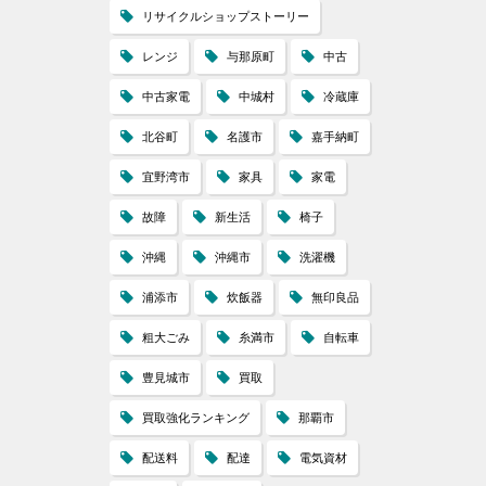
リサイクルショップストーリー
レンジ
与那原町
中古
中古家電
中城村
冷蔵庫
北谷町
名護市
嘉手納町
宜野湾市
家具
家電
故障
新生活
椅子
沖縄
沖縄市
洗濯機
浦添市
炊飯器
無印良品
粗大ごみ
糸満市
自転車
豊見城市
買取
買取強化ランキング
那覇市
配送料
配達
電気資材