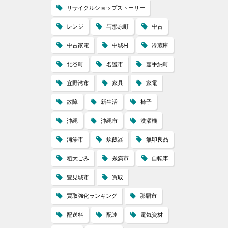
リサイクルショップストーリー
レンジ
与那原町
中古
中古家電
中城村
冷蔵庫
北谷町
名護市
嘉手納町
宜野湾市
家具
家電
故障
新生活
椅子
沖縄
沖縄市
洗濯機
浦添市
炊飯器
無印良品
粗大ごみ
糸満市
自転車
豊見城市
買取
買取強化ランキング
那覇市
配送料
配達
電気資材