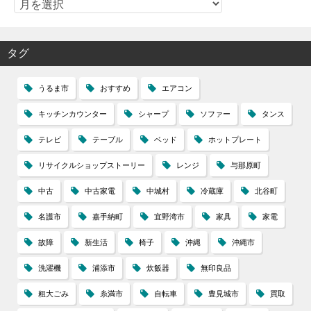
タグ
うるま市
おすすめ
エアコン
キッチンカウンター
シャープ
ソファー
タンス
テレビ
テーブル
ベッド
ホットプレート
リサイクルショップストーリー
レンジ
与那原町
中古
中古家電
中城村
冷蔵庫
北谷町
名護市
嘉手納町
宜野湾市
家具
家電
故障
新生活
椅子
沖縄
沖縄市
洗濯機
浦添市
炊飯器
無印良品
粗大ごみ
糸満市
自転車
豊見城市
買取