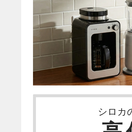
シロカ
高