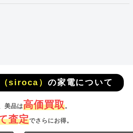
siroca）
の家電について
高価買取
、美品は
。
て査定
でさらにお得。