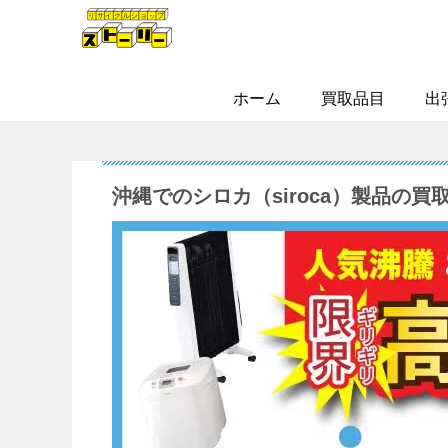
ホーム
買取品目
出
沖縄でのシロカ（siroca）製品の