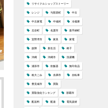
リサイクルショップストーリー
レンジ
与那原町
中古
中古家電
中城村
冷蔵庫
北谷町
名護市
嘉手納町
宜野湾市
家具
家電
故障
新生活
椅子
沖縄
沖縄市
洗濯機
浦添市
炊飯器
無印良品
粗大ごみ
糸満市
自転車
豊見城市
買取
買取強化ランキング
那覇市
配送料
配達
電気資材