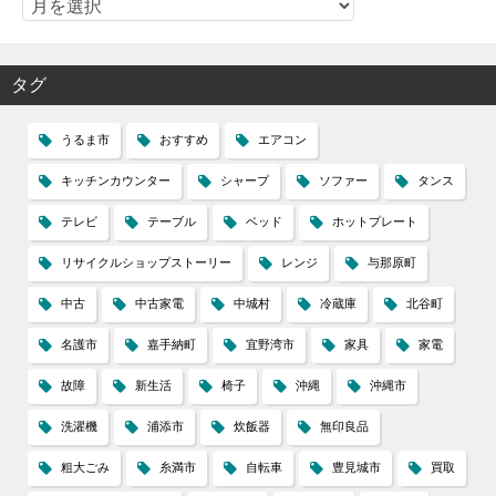
タグ
うるま市
おすすめ
エアコン
キッチンカウンター
シャープ
ソファー
タンス
テレビ
テーブル
ベッド
ホットプレート
リサイクルショップストーリー
レンジ
与那原町
中古
中古家電
中城村
冷蔵庫
北谷町
名護市
嘉手納町
宜野湾市
家具
家電
故障
新生活
椅子
沖縄
沖縄市
洗濯機
浦添市
炊飯器
無印良品
粗大ごみ
糸満市
自転車
豊見城市
買取