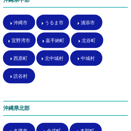
沖縄県中部
沖縄市
うるま市
浦添市
宜野湾市
嘉手納町
北谷町
西原町
北中城村
中城村
読谷村
沖縄県北部
名護市
金武町
本部町