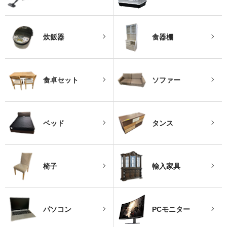
炊飯器
食器棚
食卓セット
ソファー
ベッド
タンス
椅子
輸入家具
パソコン
PCモニター