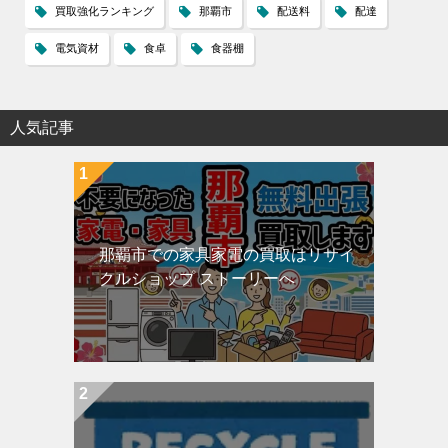
買取強化ランキング
那覇市
配送料
配達
電気資材
食卓
食器棚
人気記事
那覇市での家具家電の買取はリサイ
クルショップ ストーリーへ